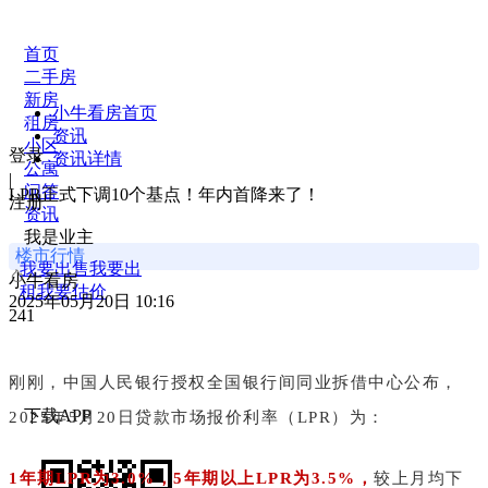
首页
二手房
新房
小牛看房首页
租房
资讯
小区
登录
资讯详情
公寓
|
问答
LPR正式下调10个基点！年内首降来了！
注册
资讯
我是业主
楼市行情
我要出售
我要出
小牛看房
租
我要估价
2025年05月20日 10:16
241
刚刚，中国人民银行授权全国银行间同业拆借中心公布，
下载APP
2025年5月20日贷款市场报价利率（LPR）为：
1年期LPR为3.0%，5年期以上LPR为3.5%，
较上月均下