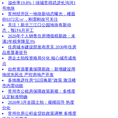
溢价率19.8%！绿城竞得武进长沟河1
号地块
常州经开区一地块新动态曝光，楼面
价6372元/㎡，刚需刚改可关注
关注！新北三江口公园地块有新动
态，预计6月开工
2026年个人销售住房增值税新政：未
满2年税率降至3%
住房城乡建设部发布意见 2030年住房
品质显著提升
房企土拍投资格局分化 核心城市成焦
点
自然资源要素保障新政：新增建设用
地优先民生 严控房地产开发
多地推进住房“以旧换新”政策 激活楼
市内需动能
常州市公租房保障政策新规：多维度
认定标准明确
2026年3月全国土拍：规模回升 热度
分化
常州住房公积金贷款政策调整 多维度