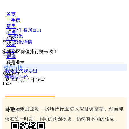
首页
二手房
新房
小牛看房首页
租房
资讯
小区
登录
资讯详情
公寓
|
问答
常州小区保值排行榜来袭！
注册
资讯
我是业主
楼市行情
我要出售
我要出
小牛看房
租
我要估价
2025年05月21日 16:41
1603
当市场热度退潮，房地产行业进入深度调整期。然而即
下载APP
便在这一时期，不同的商圈板块，仍然有不同的命运。